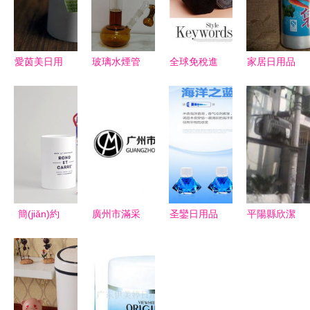
愛茵美日用
玻璃水煙管
全球免稅進
家居日用品
品公司 深
高清圖片賞
(jìn)口韓國
品質(zhì)生
耕健康家
析——河間
(guó)日用
活的日常基
居，發(fā)
恒藝玻璃工
品國(guó)
石
布全新綠色
藝品公司匠
家指南 政
產(chǎn)品
心制作
策與實(shí)
線
踐分析
簡(jiǎn)約
廣州市滿采
圣鑾日用品
平陽縣欣潔
至美 日用
日用品有限
公司新聞與
日用品廠
品的包裝設
公司 深耕
最新動
匠心打造，
(shè)計(jì)
日用品市場
(dòng)態
潔凈生活的
哲學(xué)
(chǎng)，
(tài) 聚焦品
日常守護