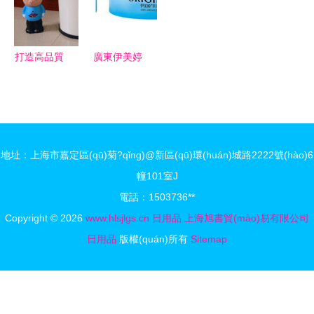
打造生活品
質(zhì)，引
(hù)者
質(zhì)新標
領(lǐng)綠
(biāo)桿
色家居新生
打造高品質
廣東伊美婷
活
(zhì)生活空
日用品有限
間 批發(fā)
公司 明星
日用品與生
護(hù)膚膏
活家居圖片
霜產(chǎn)
地址：上海市嘉定區(qū)菊?qǐng)@新區(qū)環(huán)城路2222號(hào)6
的商業(yè)
品全覽
幢101室J
價(jià)值與
電話：1503736**
應(yīng)用
Copyright © 2026
www.hlsjlgs.cn
日用品
上海旭書貿(mào)易有限公司
日用品
版權(quán)所有
Sitemap