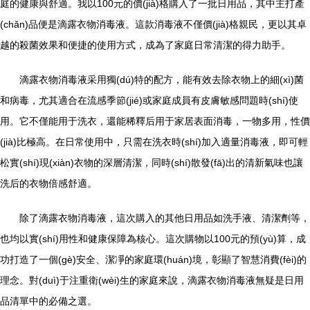
庭的健康與舒適。我以100元的價(jià)格購入了一批日用品，其中主打產
(chǎn)品便是滴露衣物消毒液。這款消毒液不僅價(jià)格親民，更以其卓
越的殺菌效果和便捷的使用方式，成為了家庭日常清潔的得力助手。
滴露衣物消毒液采用獨(dú)特的配方，能有效去除衣物上的細(xì)菌
和病毒，尤其適合在流感季節(jié)或家庭成員有皮膚敏感問題時(shí)使
用。它不僅能用于洗衣，還能稀釋后用于家居表面消毒，一物多用，性價
(jià)比極高。在日常使用中，只需在洗衣時(shí)加入適量消毒液，即可輕
松實(shí)現(xiàn)衣物的深層清潔，同時(shí)散發(fā)出的清新氣味也讓
洗后的衣物倍感舒適。
除了滴露衣物消毒液，這次購入的其他日用品如洗手液、清潔劑等，
也均以實(shí)用性和健康保障為核心。這次購物以100元的預(yù)算，成
功打造了一個(gè)安全、潔凈的家庭環(huán)境，彰顯了智慧消費(fèi)的
理念。對(duì)于注重衛(wèi)生的家庭來說，滴露衣物消毒液無疑是日用
品清單中的必備之選。