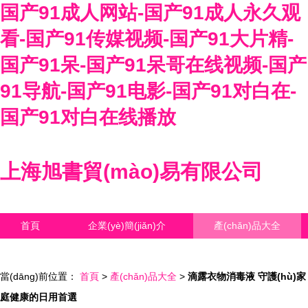
国产91成人网站-国产91成人永久观
看-国产91传媒视频-国产91大片精-
国产91呆-国产91呆哥在线视频-国产
91导航-国产91电影-国产91对白在-
国产91对白在线播放
上海旭書貿(mào)易有限公司
首頁
企業(yè)簡(jiǎn)介
產(chǎn)品大全
聯(lián)系我們
企業(yè)信息
訪客留言
當(dāng)前位置：
首頁
>
產(chǎn)品大全
>
滴露衣物消毒液 守護(hù)家
庭健康的日用首選